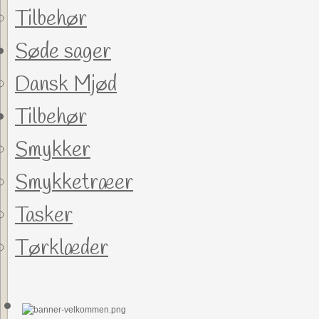
Tilbehør
Søde sager
Dansk Mjød
Tilbehør
Smykker
Smykketræer
Tasker
Tørklæder