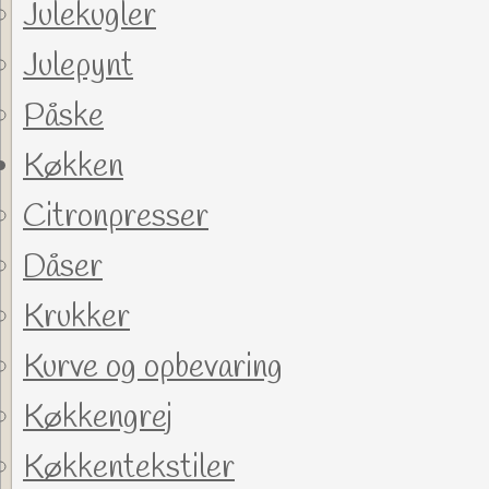
Julekugler
Julepynt
Påske
Køkken
Citronpresser
Dåser
Krukker
Kurve og opbevaring
Køkkengrej
Køkkentekstiler