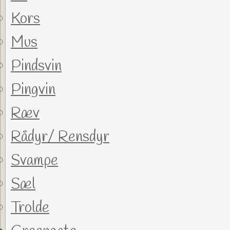
Kors
Mus
Pindsvin
Pingvin
Ræv
Rådyr/ Rensdyr
Svampe
Sæl
Trolde