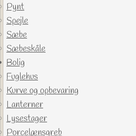
Pynt
Spejle
Sæbe
Sæbeskåle
Bolig
Fuglehus
Kurve og opbevaring
Lanterner
Lysestager
Porcelænsgreb