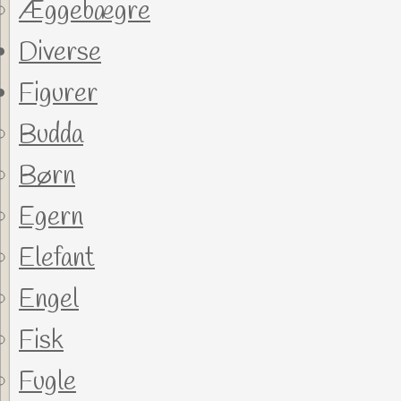
Æggebægre
Diverse
Figurer
Budda
Børn
Egern
Elefant
Engel
Fisk
Fugle