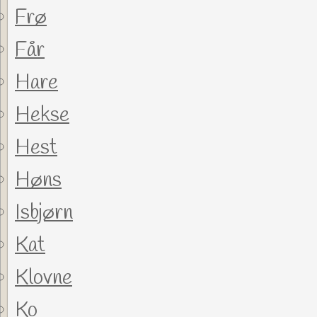
Frø
Får
Hare
Hekse
Hest
Høns
Isbjørn
Kat
Klovne
Ko