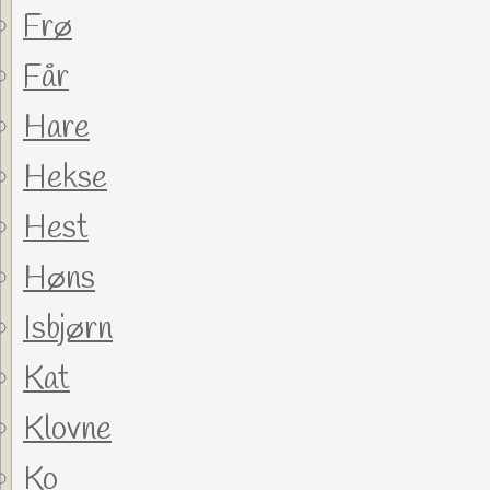
Frø
Får
Hare
Hekse
Hest
Høns
Isbjørn
Kat
Klovne
Ko