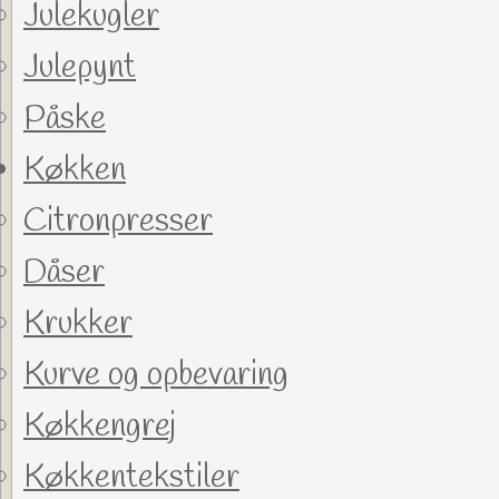
Julekugler
Julepynt
Påske
Køkken
Citronpresser
Dåser
Krukker
Kurve og opbevaring
Køkkengrej
Køkkentekstiler