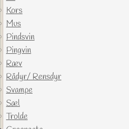
Kors
Mus
Pindsvin
Pingvin
Ræv
Rådyr/ Rensdyr
Svampe
Sæl
Trolde