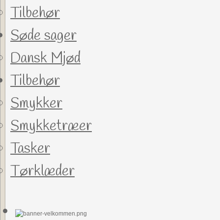
Tilbehør
Søde sager
Dansk Mjød
Tilbehør
Smykker
Smykketræer
Tasker
Tørklæder