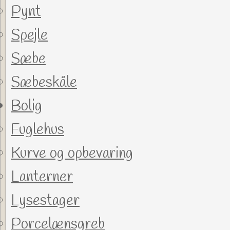
Pynt
Spejle
Sæbe
Sæbeskåle
Bolig
Fuglehus
Kurve og opbevaring
Lanterner
Lysestager
Porcelænsgreb