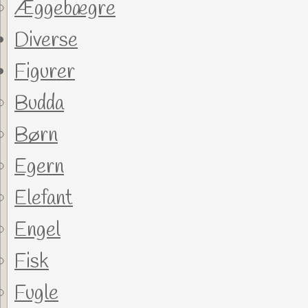
Æggebægre
Diverse
Figurer
Budda
Børn
Egern
Elefant
Engel
Fisk
Fugle