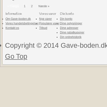
« Forrige
1
2
Næste »
Information
Vores varer
Din konto
Om Gave-boden.dk
Nye varer
Din konto
Vores handelsbetingelser
Populære varer
Dine oplysninger
Kontakt os
Tilbud
Dine adresser
Dine rabatkuponer
Din ordrehistorik
Copyright © 2014 Gave-boden.dk .
Go Top