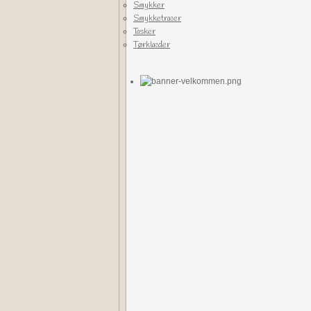
Smykker
Smykketræer
Tasker
Tørklæder