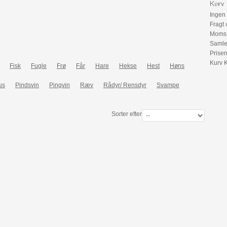
Kurv
Ingen 
Fragt
Moms
Samle
Priser
Kurv
Fisk
Fugle
Frø
Får
Hare
Hekse
Hest
Høns
us
Pindsvin
Pingvin
Ræv
Rådyr/ Rensdyr
Svampe
Sorter efter