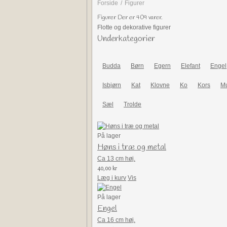
Forside
/
Figurer
Figurer
Der er
409
varer.
Flotte og dekorative figurer
Underkategorier
Budda
Børn
Egern
Elefant
Engel
Isbjørn
Kat
Klovne
Ko
Kors
M
Sæl
Trolde
På lager
Høns i træ og metal
Ca 13 cm høj.
40,00 kr
Læg i kurv
Vis
På lager
Engel
Ca 16 cm høj.