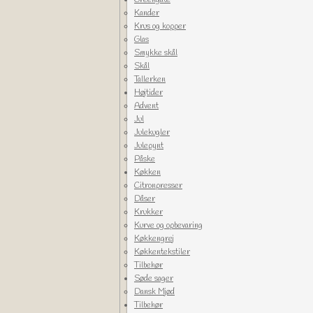
Greengate
Kander
Krus og kopper
Glas
Smykke skål
Skål
Tallerken
Højtider
Advent
Jul
Julekugler
Julepynt
Påske
Køkken
Citronpresser
Dåser
Krukker
Kurve og opbevaring
Køkkengrej
Køkkentekstiler
Tilbehør
Søde sager
Dansk Mjød
Tilbehør