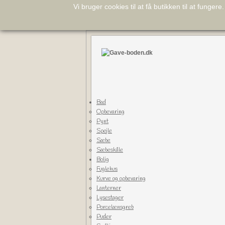
Vi bruger cookies til at få butikken til at fungere
Bad
Opbevaring
Pynt
Spejle
Sæbe
Sæbeskåle
Bolig
Fuglehus
Kurve og opbevaring
Lanterner
Lysestager
Porcelænsgreb
Puder