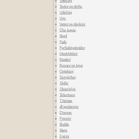
Småting
Tavler og skilte
Udeting
Ure
Vaser og skjulere
Olie lampe
Bord
Fade
Fyrfadslysholder
Glasklokker
Kander
Kopper og krus
Opsatser
Servietter
Skåle
Stearinlys
Tallerkner
Tilbehør
Æggebægre
Diverse
Figurer
Budda
Børn
Egern