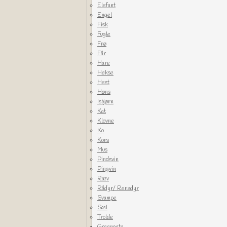
Elefant
Engel
Fisk
Fugle
Frø
Får
Hare
Hekse
Hest
Høns
Isbjørn
Kat
Klovne
Ko
Kors
Mus
Pindsvin
Pingvin
Ræv
Rådyr/ Rensdyr
Svampe
Sæl
Trolde