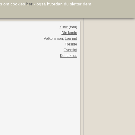
æs om cookies
her
-
også hvordan du sletter dem.
Kurv:
(tom)
Din konto
Velkommen,
Log ind
Forside
Oversigt
Kontakt os